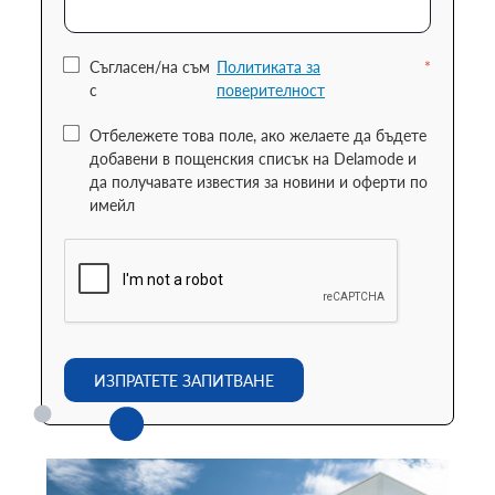
Съгласен/на съм
Политиката за
*
с
поверителност
Отбележете това поле, ако желаете да бъдете
добавени в пощенския списък на Delamode и
да получавате известия за новини и оферти по
имейл
ИЗПРАТЕТЕ ЗАПИТВАНЕ