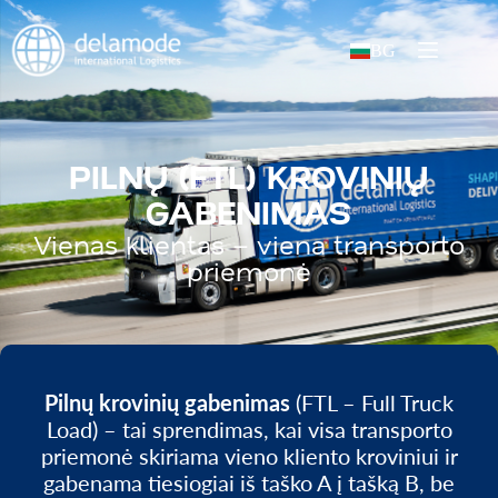
BG
PILNŲ (FTL) KROVINIŲ
GABENIMAS
Vienas klientas – viena transporto
priemonė
Pilnų krovinių gabenimas
(FTL – Full Truck
Load) – tai sprendimas, kai visa transporto
priemonė skiriama vieno kliento kroviniui ir
gabenama tiesiogiai iš taško A į tašką B, be