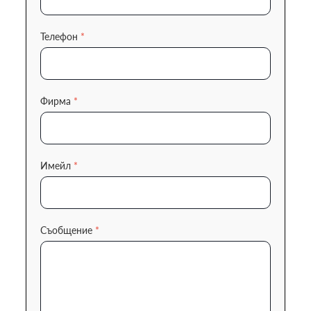
Телефон
*
Фирма
*
Имейл
*
Съобщение
*