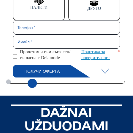
ПАЛЕТИ
ДРУГО
Прочетох и съм съгласен/
Политика за
*
съгласна с Delamode
поверителност
ПОЛУЧИ ОФЕРТА
DAŽNAI
UŽDUODAMI