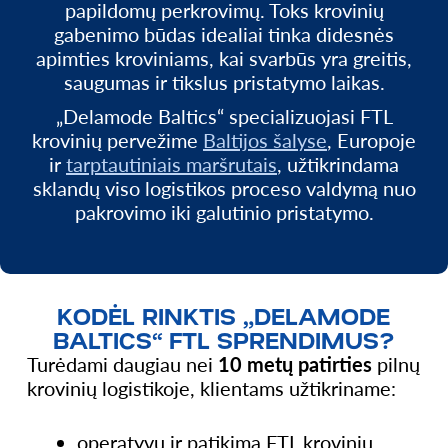
papildomų perkrovimų. Toks krovinių
gabenimo būdas idealiai tinka didesnės
apimties kroviniams, kai svarbūs yra greitis,
saugumas ir tikslus pristatymo laikas.
„Delamode Baltics“ specializuojasi FTL
krovinių pervežime
Baltijos šalyse
, Europoje
ir
tarptautiniais maršrutais
, užtikrindama
sklandų viso logistikos proceso valdymą nuo
pakrovimo iki galutinio pristatymo.
KODĖL RINKTIS „DELAMODE
BALTICS“ FTL SPRENDIMUS?
Turėdami daugiau nei
10 metų patirties
pilnų
krovinių logistikoje, klientams užtikriname:
operatyvų ir patikimą FTL krovinių