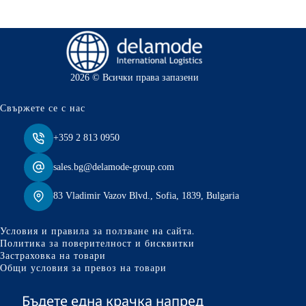
2026 © Всички права запазени
Свържете се с нас
+359 2 813 0950
sales.bg@delamode-group.com
83 Vladimir Vazov Blvd., Sofia, 1839, Bulgaria
Условия и правила за ползване на сайта.
Политика за поверителност и бисквитки
Застраховка на товари
Общи условия за превоз на товари
Бъдете една крачка напред