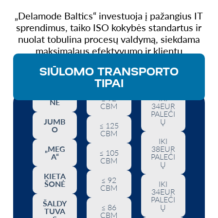
„Delamode Baltics“ investuoja į pažangius IT
sprendimus, taiko ISO kokybės standartus ir
nuolat tobulina procesų valdymą, siekdama
maksimalaus efektyvumo ir klientų
pasitenkinimo.
SIŪLOMO TRANSPORTO
TIPAI
TŪRIS
TALPA
TENTI
≤ 92
IKI
NĖ
CBM
34EUR
PALEČI
JUMB
Ų
≤ 125
O
CBM
IKI
„MEG
38EUR
≤ 105
A“
PALEČI
CBM
Ų
KIETA
≤ 92
ŠONĖ
IKI
CBM
34EUR
PALEČI
ŠALDY
≤ 86
Ų
TUVA
CBM