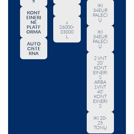
S
IKI
34EUR
KONT
PALEČI
EINERI
Ų
NĖ
≤
PLATF
26000-
ORMA
33000
IKI
L
34EUR
PALEČI
AUTO
Ų
CISTE
RNA
2 VNT
20′
KONT
EINERI
S
ARBA
1VNT
40′
KONT
EINERI
S
IKI 20-
25
TONŲ