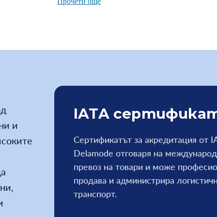
Прочети още
од
IATA сертификат
ни и
Сертификатът за акредитация от I
исоките
Delamode отговаря на международ
превоз на товари и може професио
да
продава и администрира логистичн
ни,
транспорт.
и