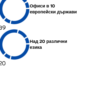
Офиси в 10
европейски държави
39
Над 20 различни
езика
20