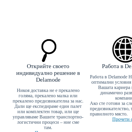
Открийте своето
Работа в D
индивидуално решение в
Работа в Delamode 
Delamode
оптимални условия 
Вашата кариера 
Никоя доставка не е прекалено
динамично раз
голяма, прекалено малка или
компани
прекалено предизвикателна за нас.
Ако сте готови за с
Дали ще експедираме един палет
предизвикателство, 
или комплектен товар, или ще
я
правилното място.
управляваме Вашите транспортно-
Прочети 
логистични процеси – ние сме
там.