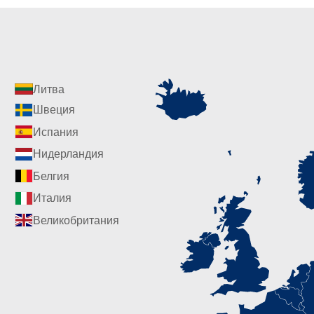
Литва
Швеция
Испания
Нидерландия
Белгия
Италия
Великобритания