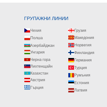
ГРУПАЖНИ ЛИНИИ
Чехия
Грузия
Македония
Полша
Норвегия
Азербайджан
Унгария
Финландия
Черна гора
Германия
Лихтенщайн
Турция
Казахстан
Румъния
Австрия
Естония
Гърция
Латвия