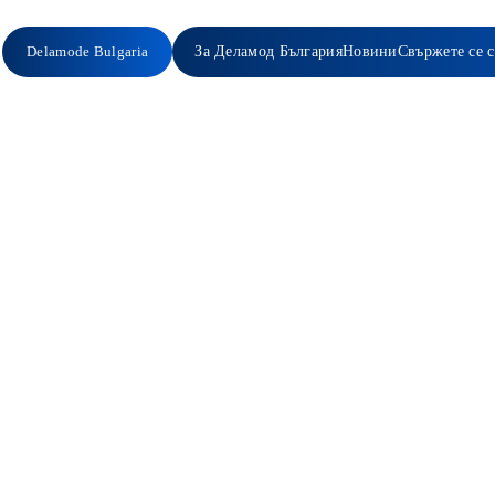
Delamode Bulgaria
За Деламод България
Новини
Свържете се с
арен транспорт
УСЛУГИ С ДОБАВЕНА СТОЙН
 по
а
ешения за сухопътни,