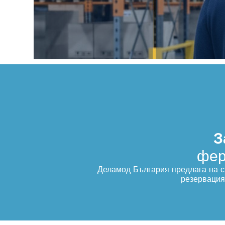
З
фер
Деламод България предлага на с
резервация