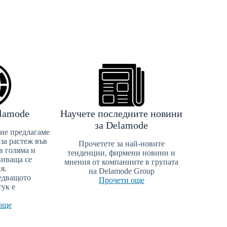
elamode
Научете последните новини
за Delamode
Ние предлагаме
за растеж във
Прочетете за най-новите
в голяма и
тенденции, фирмени новини и
виваща се
мнения от компаниите в групата
я.
на Delamode Group
ледващото
Прочети още
тук е
още