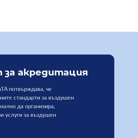
 за акредитация
Ли
т
ATA потвърждава, че
ните стандарти за въздушен
При
нално да организира,
лег
и услуги за въздушен
смис
вис
техн