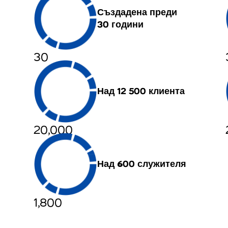
Създадена преди
30 години
30
я
Над 12 500 клиента
20,000
Над 600 служителя
1,800