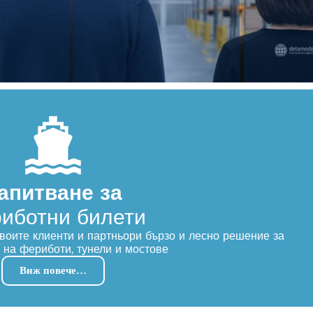
апитване за
иботни билети
воите клиенти и партньори бързо и лесно решение за
 на фериботи, тунели и мостове
Виж повече…