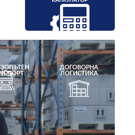
Изчислете разходите си за
транспортиране на вашите товари
Поискайте оферта
ЗОПЪТЕН
ДОГОВОРНА
НСПОРТ
ЛОГИСТИКА
Още
Още