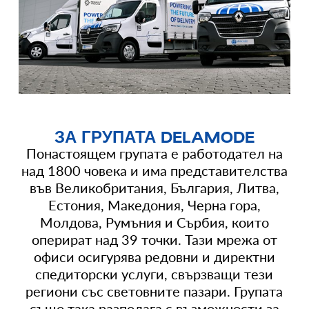
ЗА ГРУПАТА DELAMODE
Понастоящем групата е работодател на
над 1800 човека и има представителства
във Великобритания, България, Литва,
Естония, Македония, Черна гора,
Молдова, Румъния и Сърбия, които
оперират над 39 точки. Тази мрежа от
офиси осигурява редовни и директни
спедиторски услуги, свързващи тези
региони със световните пазари. Групата
също така разполага с възможности за