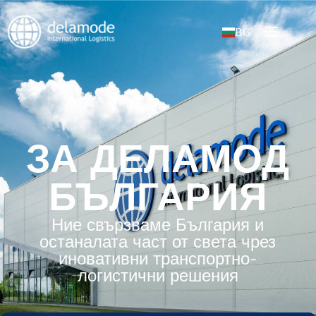
BG
ЗА ДЕЛАМОД
БЪЛГАРИЯ
Ние свързваме България и
останалата част от света чрез
иновативни транспортно-
логистични решения