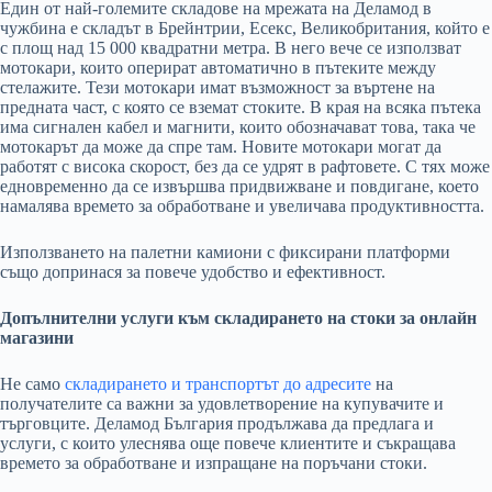
Един от най-големите складове на мрежата на Деламод в
чужбина е складът в Брейнтрии, Есекс, Великобритания, който е
с площ над 15 000 квадратни метра. В него вече се използват
мотокари, които оперират автоматично в пътеките между
стелажите. Тези мотокари имат възможност за въртене на
предната част, с която се вземат стоките. В края на всяка пътека
има сигнален кабел и магнити, които обозначават това, така че
мотокарът да може да спре там. Новите мотокари могат да
работят с висока скорост, без да се удрят в рафтовете. С тях може
едновременно да се извършва придвижване и повдигане, което
намалява времето за обработване и увеличава продуктивността.
Използването на палетни камиони с фиксирани платформи
също допринася за повече удобство и ефективност.
Допълнителни услуги към складирането на стоки за онлайн
магазини
Не само
складирането и транспортът до адресите
на
получателите са важни за удовлетворение на купувачите и
търговците. Деламод България продължава да предлага и
услуги, с които улеснява още повече клиентите и съкращава
времето за обработване и изпращане на поръчани стоки.