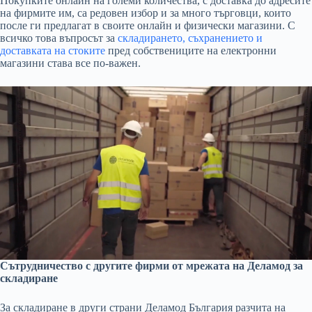
Покупките онлайн на големи количества, с доставка до адресите
на фирмите им, са редовен избор и за много търговци, които
после ги предлагат в своите онлайн и физически магазини. С
всичко това въпросът за
складирането, съхранението и
доставката на стоките
пред собствениците на електронни
магазини става все по-важен.
Сътрудничество с другите фирми от мрежата на Деламод за
складиране
За складиране в други страни Деламод България разчита на