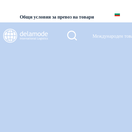
BG
Общи условия за превоз на товари
Международен тов