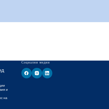
Социални медии
ед
ции
вия и
ос на