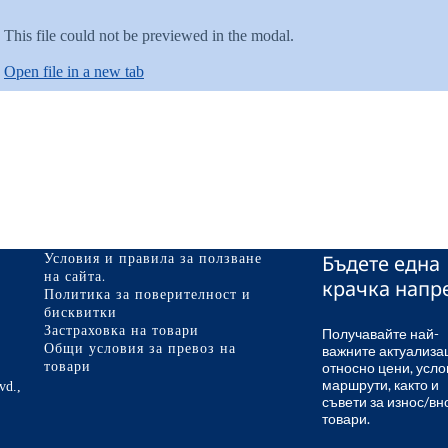
This file could not be previewed in the modal.
Open file in a new tab
Бъдете една
Условия и правила за ползване
на сайта.
крачка напр
Политика за поверителност и
бисквитки
Застраховка на товари
Получавайте най-
важните актуализа
Общи условия за превоз на
относно цени, усло
товари
маршрути, както и
vd.,
съвети за износ/вн
товари.