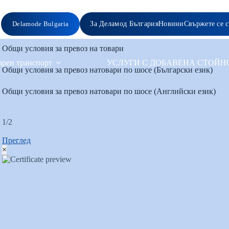
Delamode Bulgaria
За Деламод България
Новини
Свържете се с
Общи условия за превоз на товари
арен транспорт
УСЛУГИ С ДОБАВЕНА СТОЙН
Общи условия за превоз натовари по шосе (Български език)
Общи условия за превоз натовари по шосе (Английски език)
1/2
Преглед
×