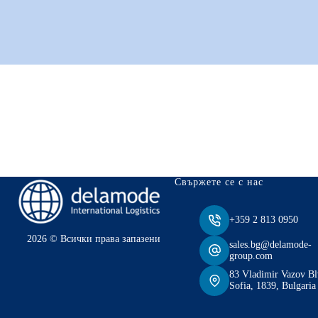
Свържете се с нас
+359 2 813 0950
2026 © Всички права запазени
sales.bg@delamode-
group.com
83 Vladimir Vazov Bl
Sofia, 1839, Bulgaria