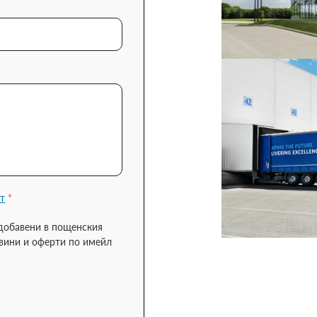
т
*
 добавени в пощенския
овини и оферти по имейл