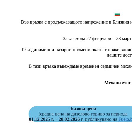
BG
Във връзка с продължаващото напрежение в Близкия из
Международен тов
За периода 27 февруари – 23 март
Тези динамични пазарни промени оказват пряко влиян
нашите дост
В тази връзка въвеждаме временен седмичен механ
Механизмът в
Базова цена
(средна цена на дизелово гориво за периода
01.12.2025 г. – 28.02.2026
г. публикувано на
Fuelo.