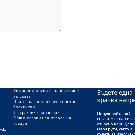
Бъдете една
Условия и правила за ползване
на сайта.
крачка напр
Политика за поверителност и
бисквитки
Застраховка на товари
Получавайте най-
важните актуализа
Общи условия за превоз на
относно цени, усло
товари
маршрути, както и
vd.,
съвети за износ/вн