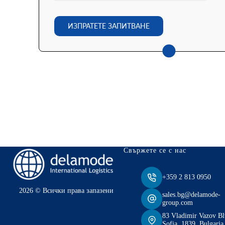
ИЗПРАТЕТЕ ЗАПИТВАНЕ
Свържете се с нас
+359 2 813 0950
2026 © Всички права запазени
sales.bg@delamode-
group.com
83 Vladimir Vazov Bl
Sofia, 1839, Bulgaria