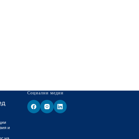
Социални медии
ед
ции
вия и
ос на