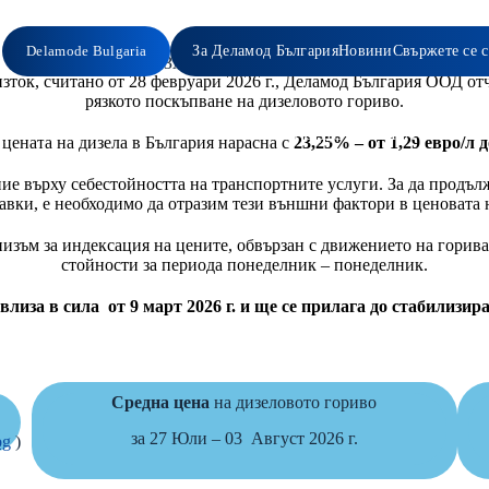
Delamode Bulgaria
За Деламод България
Новини
Свържете се с
ГОРИВНА ТАКСА ЗАРАДИ КРИЗАТА В БЛИЗКИЯ ИЗТОК
ток, считано от 28 февруари 2026 г., Деламод България ООД отч
рязкото поскъпване на дизеловото гориво.
арен транспорт
УСЛУГИ С ДОБАВЕНА СТОЙН
 цената на дизела в България нарасна с
23,25% – от 1,29 евро/л д
ие върху себестойността на транспортните услуги. За да продъл
авки, е необходимо да отразим тези външни фактори в ценовата 
изъм за индексация на цените, обвързан с движението на гориват
стойности за периода понеделник – понеделник.
лиза в сила от 9 март 2026 г. и ще се прилага до стабилизира
Средна цена
на дизеловото гориво
за 27 Юли – 03 Август 2026 г.
bg
)