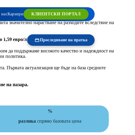
 нас
Кариери
КЛИЕНТСКИ ПОРТАЛ
ита значително нарастване на разходите вследствие на
ОСТ
о 1,59 евро/л
(източник:
Fuelo.bg
).
Проследяване на пратка
жим да поддържаме високото качество и надеждност на
ни политика.
а. Първата актуализация ще бъде на база средните
не на пазара.
%
разлика
спрямо базовата цена